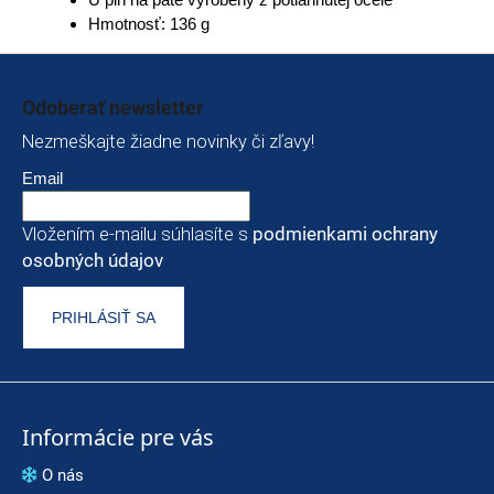
Hmotnosť: 136 g
Zápätie
Odoberať newsletter
Nezmeškajte žiadne novinky či zľavy!
Email
Vložením e-mailu súhlasíte s
podmienkami ochrany
osobných údajov
PRIHLÁSIŤ SA
Informácie pre vás
O nás