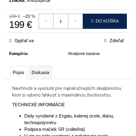
Značka:
Kreuzspitze
p
o
249 €
–20 %
r
DO KOŠÍKA
199 €
ú
Jednotková cena:
č
Opýtať sa
Zdieľať
a
m
Kategória
:
Skialpové viazania
e
VOLKL
Popis
Diskusia
RACETIGER
GS
89
Navrhnuté a vyvinuté pre najnáročnejších skialpinistov,
€
ktorí si vyberú ľahkosť s maximálnou životnosťou.
TECHNICKÉ INFORMÁCIE
Diely vyrobené z Ergalu, kalenej ocele, titánu,
technopolyméru
Podpora mačiek SR (voliteľná)
U pin na päte vyrobený z potiahnutej ocele