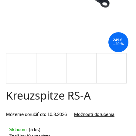
t
e
n
á
249 €
j
–20 %
s
ť
?
Kreuzspitze RS-A
HĽADAŤ
Môžeme doručiť do:
10.8.2026
Možnosti doručenia
O
Skladom
(5 ks)
d