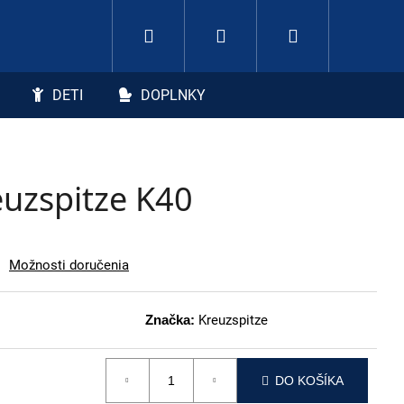
Hľadať
Nákupný koší
Prihlásenie
DETI
DOPLNKY
uzspitze K40
Možnosti doručenia
Značka:
Kreuzspitze
DO KOŠÍKA