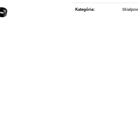
Kategória
:
Skialpov