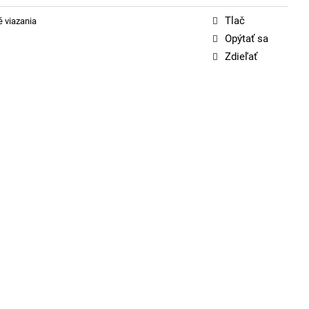
Tlač
é viazania
Opýtať sa
Zdieľať