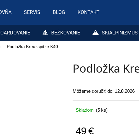
OVŇA
SERVIS
BLOG
KONTAKT
Čo potrebujete nájsť?
OARDOVANIE
BEŽKOVANIE
SKIALPINIZMUS
Podložka Kreuzspitze K40
HĽADAŤ
Podložka Kre
Odporúčame
Môžeme doručiť do:
12.8.2026
Skladom
(5 ks)
49 €
Jednotková cena: