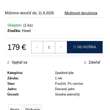
p
o
Môžeme doručiť do:
11.8.2026
Možnosti doručenia
r
ú
Skladom
(1 ks)
č
Značka:
Head
a
m
179 €
e
DO KOŠÍKA
Jednotková cena:
ATOMIC
REDSTER
Opýtať sa
Zdieľať
J2(SPORT
HAUBER
EDITION)
Kategória
:
Zjazdové lyže
Záruka
:
1 rok
79
€
Stav
:
Použité, Po servise
Jadro
:
Drevené jadro
Úroveň
:
Stredne pokročilý
Popis
Diskusia