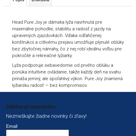
Head Pure Joy je dámska lyža navrhnutá pre
maximálne pohodlie, stabilitu a radosť z jazdy na
upravených zjazdovkách. Vďaka odľahčenej
konštrukcii a citlivému prejavu umožňuje plynulé oblúky
bez zbytočnej námahy, čo z nej robí ideálnu voľbu pre
pokročilé a rekreačné lyžiarky.
Lyža podporuje sebavedomie od prvého oblúku a
ponúka intuitívne ovládanie, takže každý deň na svahu
prináša jemný, ale spoľahlivý výkon. Pure Joy znamená
lyžiarsku radosť — bez kompromisov.
Zápätie
Odoberať newsletter
Nezmeškajte žiadne novinky či zľavy!
Email