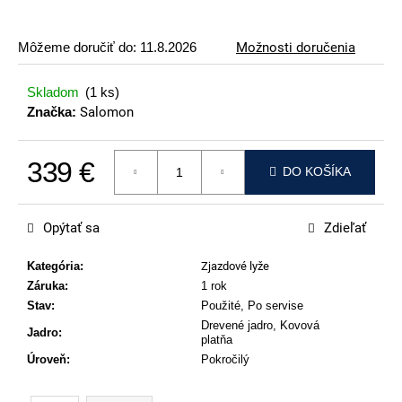
p
o
Môžeme doručiť do:
11.8.2026
Možnosti doručenia
r
ú
Skladom
(1 ks)
č
Značka:
Salomon
a
m
339 €
e
DO KOŠÍKA
Jednotková cena:
ATOMIC
REDSTER
Opýtať sa
Zdieľať
J2(SPORT
HAUBER
EDITION)
Kategória
:
Zjazdové lyže
Záruka
:
1 rok
79
€
Stav
:
Použité, Po servise
Drevené jadro, Kovová
Jadro
:
platňa
Úroveň
:
Pokročilý