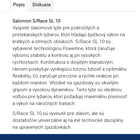
Popis
Diskusia
Salomon S/Race SL 10
Vyspelé slalomové lyže pre pokročilých a
pretekárskych lyžiarov, ktorí hľadajú špičkový výkon na
krátkych a strmých oblúkoch. S/Race SL 10 sú
vybavené technológiou Powerline, ktorá zaručuje
výbornú stabilitu a kontrolu aj pri vysokých
rýchlostiach. Konštrukcia s dvojitým titanalovým
rámom poskytuje vynikajúcu torznú tuhosť a optimálnu
flexibilitu, čo zaručuje precízne a rýchle reakcie pri
každom manévri. Vhodné na zjazdovky so skvelým
gripom a vysokou dynamikou. Tieto lyže sú ideálnou
voľbou pre lyžiarov, ktorí požadujú maximálnu presnosť
a výkon na náročných tratiach.
S/Race SL 10 sú vyvinuté pre slalom, ale sú
dostatočne univerzálne aj na iné technické disciplíny
na upravených zjazdovkách.
Zápätie