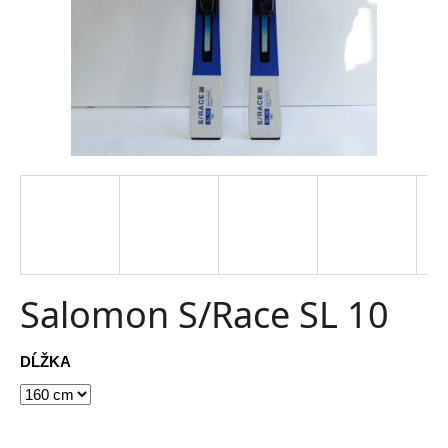
t
e
n
á
j
s
ť
?
Salomon S/Race SL 10
HĽADAŤ
DĹŽKA
O
d