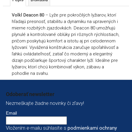
Volkl Deacon 80
– Lyže pre pokročilých lyžiarov, ktorí
hľadajú presnosť, stabilitu a dynamiku na upravených i
mierne rozbitých zjazdovkách. Deacon 80 umožňujú
plynulé a kontrolované oblúky pri rôznych rýchlostiach,
pričom poskytujú komfort a istotu aj pri celodennom
lyžovaní. Vyvážená konštrukcia zaručuje spoľahlivosť a
ľahkú ovládateľnosť, zatiaľ čo moderný a elegantný
dizajn podčiarkuje športový charakter lyží. Ideálne pre
lyžiarov, ktorí chcú kombinovať výkon, zábavu a
pohodlie na svahu.
Zápätie
Odoberať newsletter
Nezmeškajte žiadne novinky či zľavy!
Email
Vložením e-mailu súhlasíte s
podmienkami ochrany