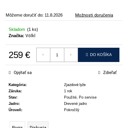
p
o
Môžeme doručiť do:
11.8.2026
Možnosti doručenia
r
ú
Skladom
(1 ks)
č
Značka:
Völkl
a
m
259 €
e
DO KOŠÍKA
Jednotková cena:
ATOMIC
REDSTER
Opýtať sa
Zdieľať
J2(SPORT
HAUBER
EDITION)
Kategória
:
Zjazdové lyže
Záruka
:
1 rok
79
€
Stav
:
Použité, Po servise
Jadro
:
Drevené jadro
Úroveň
:
Pokročilý
Popis
Diskusia