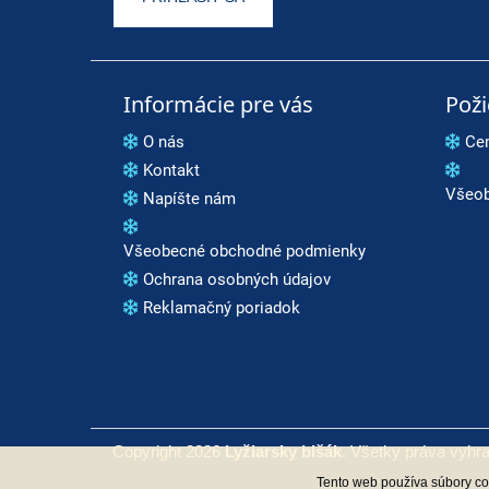
Informácie pre vás
Pož
O nás
Ce
Kontakt
Všeob
Napíšte nám
Všeobecné obchodné podmienky
Ochrana osobných údajov
Reklamačný poriadok
Copyright 2026
Lyžiarsky blšák
. Všetky práva vyhr
Tento web používa súbory coo