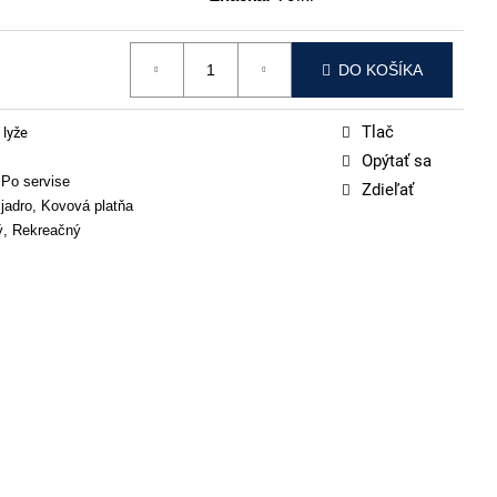
DO KOŠÍKA
Tlač
 lyže
Opýtať sa
 Po servise
Zdieľať
jadro, Kovová platňa
ý, Rekreačný