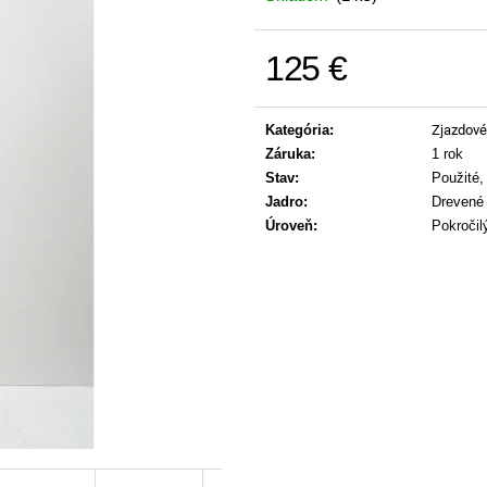
125 €
Jednotková cena:
Kategória
:
Zjazdové
Záruka
:
1 rok
Stav
:
Použité,
Jadro
:
Drevené 
Úroveň
:
Pokročil