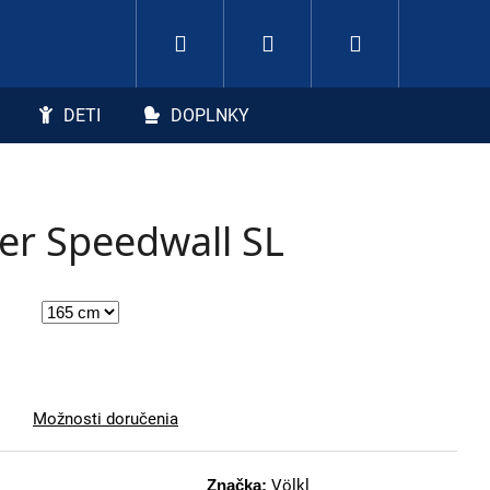
Hľadať
Nákupný koší
Prihlásenie
DETI
DOPLNKY
ger Speedwall SL
Možnosti doručenia
Značka:
Völkl