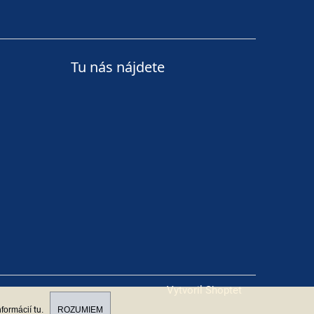
Tu nás nájdete
Vytvoril Shoptet
nformácií
tu
.
ROZUMIEM