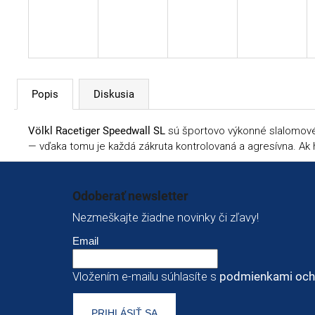
Popis
Diskusia
Völkl Racetiger Speedwall SL
sú športovo výkonné slalomové l
— vďaka tomu je každá zákruta kontrolovaná a agresívna. Ak h
Zápätie
Odoberať newsletter
Nezmeškajte žiadne novinky či zľavy!
Email
Vložením e-mailu súhlasíte s
podmienkami och
PRIHLÁSIŤ SA