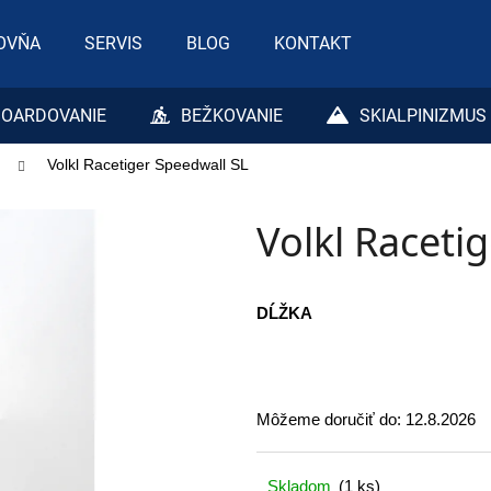
OVŇA
SERVIS
BLOG
KONTAKT
Čo potrebujete nájsť?
OARDOVANIE
BEŽKOVANIE
SKIALPINIZMUS
Volkl Racetiger Speedwall SL
HĽADAŤ
Volkl Raceti
Odporúčame
DĹŽKA
Môžeme doručiť do:
12.8.2026
Skladom
(1 ks)