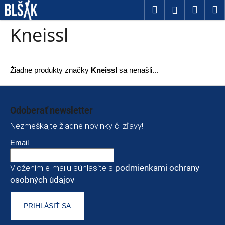
Košík
Prejsť na obsah
Hľadať
Nákup
M
Prihláseni
Späť
Späť
Kneissl
Č
o
Žiadne produkty značky
Kneissl
sa nenašli...
p
Zápätie
o
Odoberať newsletter
t
Nezmeškajte žiadne novinky či zľavy!
r
Email
e
b
Vložením e-mailu súhlasíte s
podmienkami ochrany
u
osobných údajov
j
PRIHLÁSIŤ SA
e