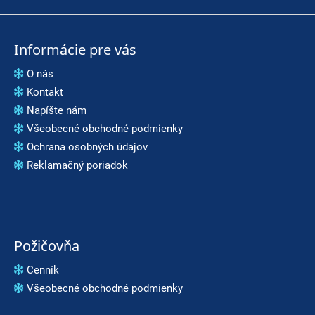
t
e
Informácie pre vás
n
O nás
á
Kontakt
j
Napíšte nám
s
Všeobecné obchodné podmienky
ť
Ochrana osobných údajov
Reklamačný poriadok
?
HĽADAŤ
Požičovňa
Cenník
O
Všeobecné obchodné podmienky
d