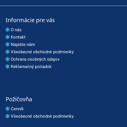
t
e
Informácie pre vás
n
O nás
á
Kontakt
j
Napíšte nám
s
Všeobecné obchodné podmienky
ť
Ochrana osobných údajov
Reklamačný poriadok
?
HĽADAŤ
Požičovňa
Cenník
O
Všeobecné obchodné podmienky
d