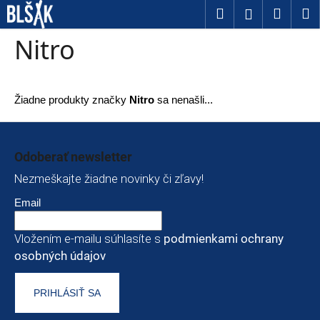
Košík
Prejsť na obsah
Hľadať
Nákup
M
Prihláseni
Späť
Späť
Nitro
Č
o
Žiadne produkty značky
Nitro
sa nenašli...
p
Zápätie
o
Odoberať newsletter
t
Nezmeškajte žiadne novinky či zľavy!
r
Email
e
b
Vložením e-mailu súhlasíte s
podmienkami ochrany
u
osobných údajov
j
PRIHLÁSIŤ SA
e