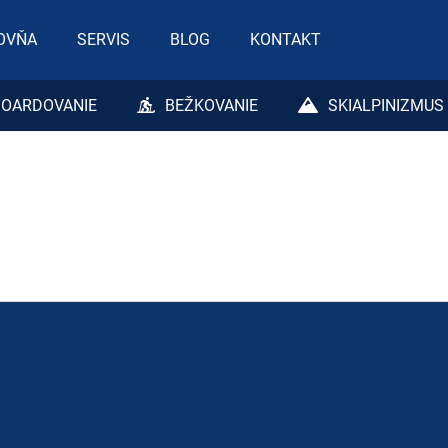
OVŇA
SERVIS
BLOG
KONTAKT
Čo potrebujete nájsť?
OARDOVANIE
BEŽKOVANIE
SKIALPINIZMUS
HĽADAŤ
Odporúčame