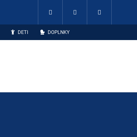
Hľadať
Nákupný koší
Prihlásenie
DETI
DOPLNKY