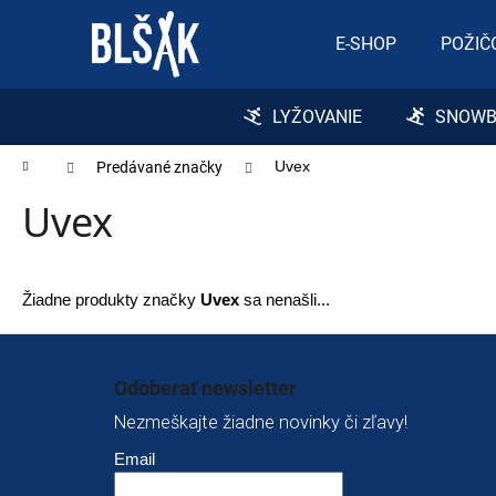
Košík
Prejsť na obsah
E-SHOP
POŽIČ
Späť
Späť
do
do
LYŽOVANIE
SNOWB
obchodu
obchodu
Domov
Predávané značky
Uvex
Uvex
VOLKL RACETIGER GS
Žiadne produkty značky
Uvex
sa nenašli...
89 €
Zápätie
Odoberať newsletter
Nezmeškajte žiadne novinky či zľavy!
Email