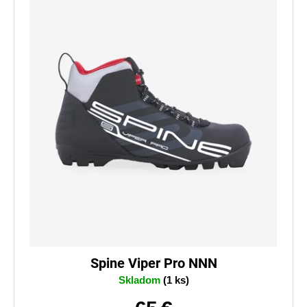
t
e
n
á
j
s
ť
?
HĽADAŤ
Spine Viper Pro NNN
O
Skladom
(1 ks)
d