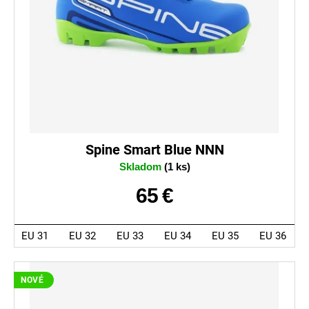
Spine Smart Blue NNN
Skladom
(1 ks)
65 €
EU 31
EU 32
EU 33
EU 34
EU 35
EU 36
NOVÉ