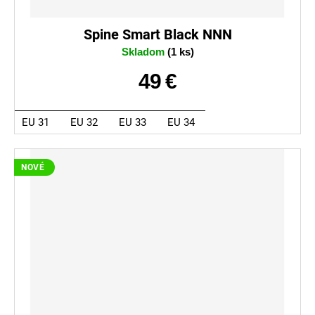
Spine Smart Black NNN
Skladom
(1 ks)
49 €
EU 31
EU 32
EU 33
EU 34
NOVÉ