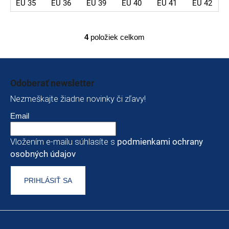
EU 35
EU 36
EU 39
EU 40
EU 41
EU 42
4
položiek celkom
Ovládacie prvky výp
Zápätie
Odoberať newsletter
Nezmeškajte žiadne novinky či zľavy!
Email
Vložením e-mailu súhlasíte s
podmienkami ochrany
osobných údajov
PRIHLÁSIŤ SA