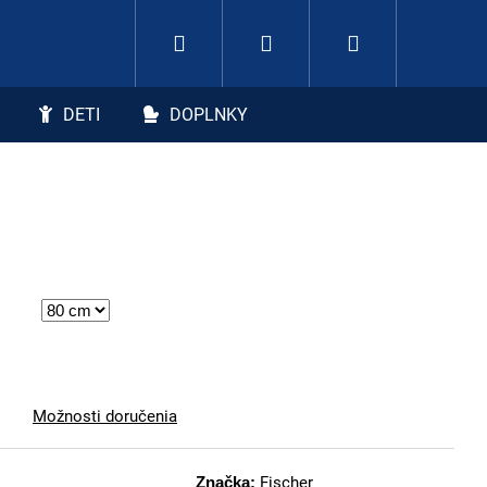
Hľadať
Nákupný koší
Prihlásenie
DETI
DOPLNKY
Možnosti doručenia
Značka:
Fischer