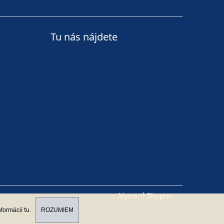
Tu nás nájdete
Vytvoril Shoptet
nformácií
tu
.
ROZUMIEM