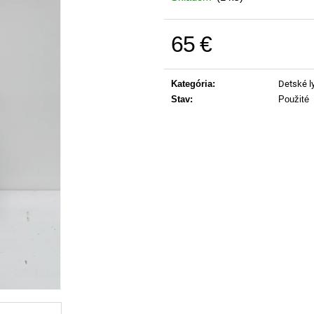
65 €
Jednotková cena:
Kategória
:
Detské l
Stav
:
Použité