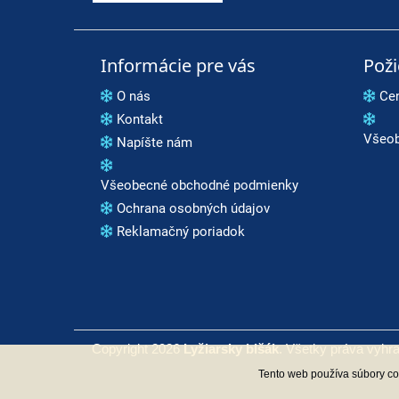
Informácie pre vás
Pož
O nás
Ce
Kontakt
Všeob
Napíšte nám
Všeobecné obchodné podmienky
Ochrana osobných údajov
Reklamačný poriadok
Copyright 2026
Lyžiarsky blšák
. Všetky práva vyhr
Tento web používa súbory coo