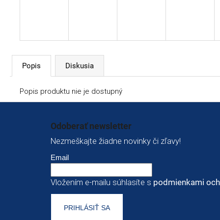
Popis
Diskusia
Popis produktu nie je dostupný
Zápätie
Odoberať newsletter
Nezmeškajte žiadne novinky či zľavy!
Email
Vložením e-mailu súhlasíte s
podmienkami och
PRIHLÁSIŤ SA