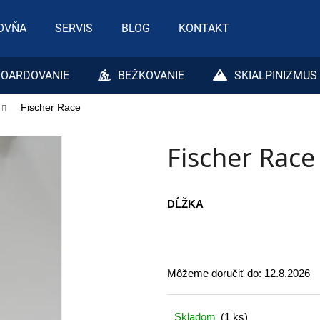
OVŇA
SERVIS
BLOG
KONTAKT
Čo potrebujete nájsť?
OARDOVANIE
BEŽKOVANIE
SKIALPINIZMUS
Fischer Race
HĽADAŤ
Fischer Race
Odporúčame
DĹŽKA
Môžeme doručiť do:
12.8.2026
Skladom
(1 ks)