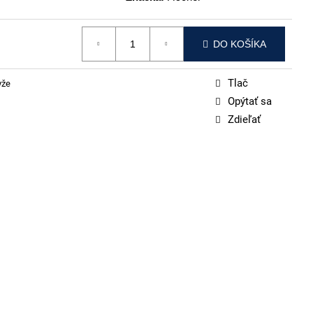
DO KOŠÍKA
Tlač
yže
Opýtať sa
Zdieľať