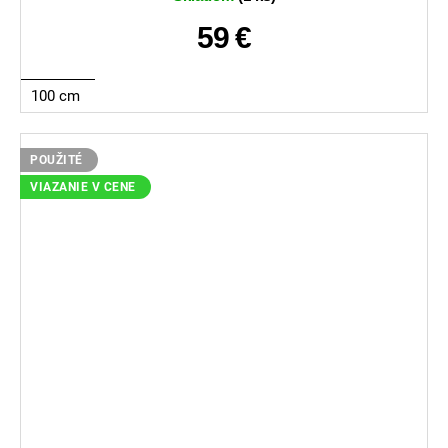
59 €
100 cm
POUŽITÉ
VIAZANIE V CENE