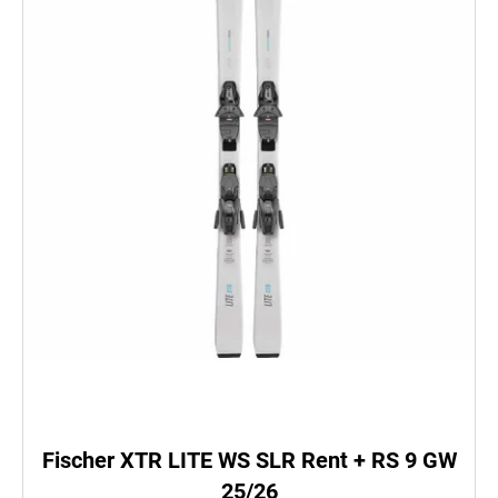
t
e
n
á
j
s
ť
?
HĽADAŤ
O
Fischer XTR LITE WS SLR Rent + RS 9 GW
d
25/26