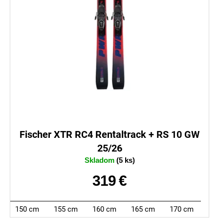
Fischer XTR RC4 Rentaltrack + RS 10 GW
25/26
Skladom
(5 ks)
319 €
150 cm
155 cm
160 cm
165 cm
170 cm