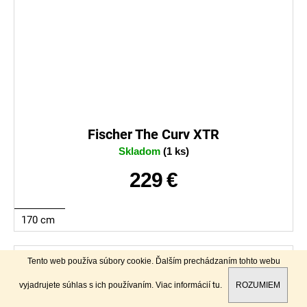
Fischer The Curv XTR
Skladom
(1 ks)
229 €
170 cm
Tento web používa súbory cookie. Ďalším prechádzaním tohto webu
POUŽITÉ
VIAZANIE V CENE
vyjadrujete súhlas s ich používaním. Viac informácií
tu
.
ROZUMIEM