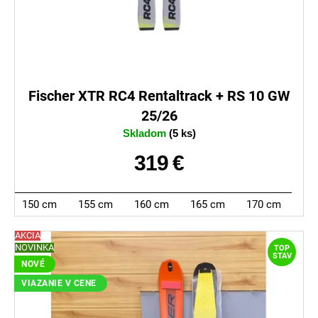
Fischer XTR RC4 Rentaltrack + RS 10 GW
25/26
Skladom
(5 ks)
319 €
150 cm
155 cm
160 cm
165 cm
170 cm
AKCIA
NOVINKA
TOP
STAV
NOVÉ
VIAZANIE V CENE