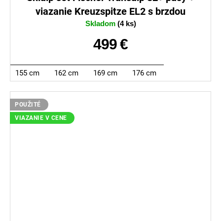
viazanie Kreuzspitze EL2 s brzdou
Skladom
(4 ks)
499 €
155 cm
162 cm
169 cm
176 cm
POUŽITÉ
VIAZANIE V CENE