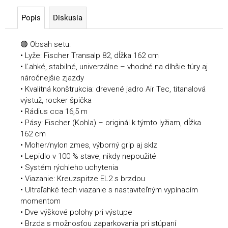
Popis
Diskusia
🟢 Obsah setu:
• Lyže: Fischer Transalp 82, dĺžka 162 cm
• Ľahké, stabilné, univerzálne – vhodné na dlhšie túry aj
náročnejšie zjazdy
• Kvalitná konštrukcia: drevené jadro Air Tec, titanalová
výstuž, rocker špička
• Rádius cca 16,5 m
• Pásy: Fischer (Kohla) – originál k týmto lyžiam, dĺžka
162 cm
• Moher/nylon zmes, výborný grip aj sklz
• Lepidlo v 100 % stave, nikdy nepoužité
• Systém rýchleho uchytenia
• Viazanie: Kreuzspitze EL2 s brzdou
• Ultraľahké tech viazanie s nastaviteľným vypínacím
momentom
• Dve výškové polohy pri výstupe
• Brzda s možnosťou zaparkovania pri stúpaní