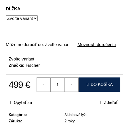
p
DĹŽKA
o
r
ú
č
a
Môžeme doručiť do:
Zvoľte variant
Možnosti doručenia
m
e
Zvoľte variant
Značka:
Fischer
ATOMIC
REDSTER
J2(SPORT
HAUBER
499 €
DO KOŠÍKA
EDITION)
Jednotková cena:
79
€
Opýtať sa
Zdieľať
Kategória
:
Skialpové lyže
Záruka
:
2 roky