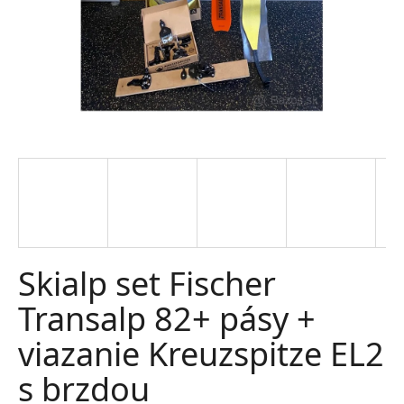
t
e
n
á
j
s
ť
?
Skialp set Fischer
Transalp 82+ pásy +
HĽADAŤ
viazanie Kreuzspitze EL2
O
s brzdou
d