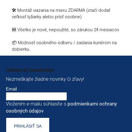
🛠️ Montáž viazania na mieru ZDARMA (stačí dodať
veľkosť lyžiarky alebo prísť osobne)
🆕 Všetko je nové, nepoužité, so zárukou 24 mesiacov.
📦 Možnosť osobného odberu / zaslania kuriérom na
dobierku.
Zápätie
Odoberať newsletter
Nezmeškajte žiadne novinky či zľavy!
Email
Vložením e-mailu súhlasíte s
podmienkami ochrany
osobných údajov
PRIHLÁSIŤ SA