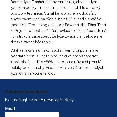
Detské lyže Fischer
sú navrhnuté tak, aby mladým
lyžiarom poskytli maximálnu istotu, stabilitu a hladký
postup v technike. Sú ľahké, obratné a odpúšťajú
chyby, takže deti sa rýchlo zlepšujú a jazdia s väčšou
radosťou. Technológie ako
Air Power
alebo
Fiber Tech
znižujú hmotnosť a uľahčujú ovládanie, zatiaľ čo odolná
konštrukcia zabezpečí, že lyže zvládnu aj celodenné
detské zaobchádzanie.
Vďaka mäkšiemu flexu, spoľahlivému gripu a hravej
ovládateľnosti sú tieto lyže ideálne pre všetky deti,
ktoré chcú jazdiť s väčšou istotou a užívať si plynulé
oblúky bez námahy. Fischer – skvelý štart pre malých
lyžiarov s veľkou energiou.
Zápätie
Odoberať newsletter
Nezmeškajte žiadne novinky či zľavy!
Email