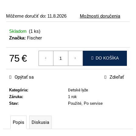
p
o
Môžeme doručiť do:
11.8.2026
Možnosti doručenia
r
ú
Skladom
(1 ks)
č
Značka:
Fischer
a
m
75 €
e
DO KOŠÍKA
Jednotková cena:
ATOMIC
REDSTER
Opýtať sa
Zdieľať
J2(SPORT
HAUBER
EDITION)
Kategória
:
Detské lyže
Záruka
:
1 rok
79
€
Stav
:
Použité, Po servise
Popis
Diskusia