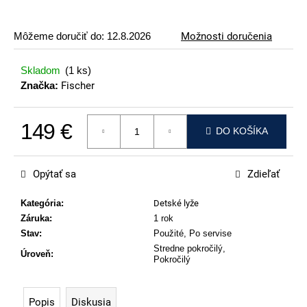
p
o
Môžeme doručiť do:
12.8.2026
Možnosti doručenia
r
ú
Skladom
(1 ks)
č
Značka:
Fischer
a
m
149 €
e
DO KOŠÍKA
Jednotková cena:
ATOMIC
REDSTER
Opýtať sa
Zdieľať
J2(SPORT
HAUBER
EDITION)
Kategória
:
Detské lyže
Záruka
:
1 rok
89
€
Stav
:
Použité, Po servise
Stredne pokročilý,
Úroveň
:
Pokročilý
Popis
Diskusia