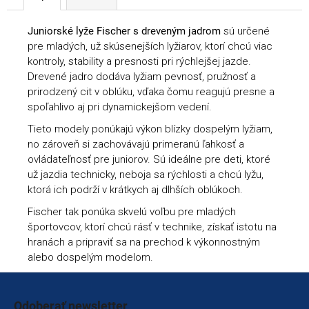
Juniorské lyže Fischer s dreveným jadrom
sú určené
pre mladých, už skúsenejších lyžiarov, ktorí chcú viac
kontroly, stability a presnosti pri rýchlejšej jazde.
Drevené jadro dodáva lyžiam pevnosť, pružnosť a
prirodzený cit v oblúku, vďaka čomu reagujú presne a
spoľahlivo aj pri dynamickejšom vedení.
Tieto modely ponúkajú výkon blízky dospelým lyžiam,
no zároveň si zachovávajú primeranú ľahkosť a
ovládateľnosť pre juniorov. Sú ideálne pre deti, ktoré
už jazdia technicky, neboja sa rýchlosti a chcú lyžu,
ktorá ich podrží v krátkych aj dlhších oblúkoch.
Fischer tak ponúka skvelú voľbu pre mladých
športovcov, ktorí chcú rásť v technike, získať istotu na
hranách a pripraviť sa na prechod k výkonnostným
alebo dospelým modelom.
Zápätie
Odoberať newsletter