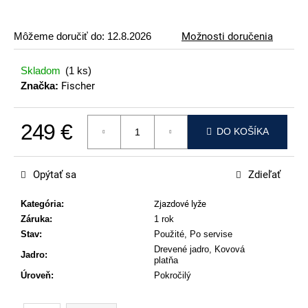
p
o
Môžeme doručiť do:
12.8.2026
Možnosti doručenia
r
ú
Skladom
(1 ks)
č
Značka:
Fischer
a
m
249 €
e
DO KOŠÍKA
Jednotková cena:
ATOMIC
REDSTER
Opýtať sa
Zdieľať
J2(SPORT
HAUBER
EDITION)
Kategória
:
Zjazdové lyže
Záruka
:
1 rok
89
€
Stav
:
Použité, Po servise
Drevené jadro, Kovová
Jadro
:
platňa
Úroveň
:
Pokročilý