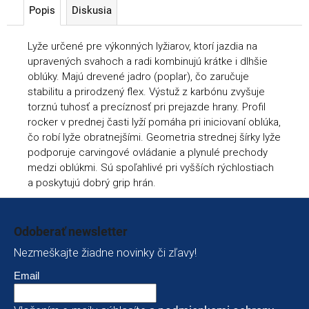
Popis
Diskusia
Lyže určené pre výkonných lyžiarov, ktorí jazdia na
upravených svahoch a radi kombinujú krátke i dlhšie
oblúky. Majú drevené jadro (poplar), čo zaručuje
stabilitu a prirodzený flex. Výstuž z karbónu zvyšuje
torznú tuhosť a precíznosť pri prejazde hrany. Profil
rocker v prednej časti lyží pomáha pri iniciovaní oblúka,
čo robí lyže obratnejšími. Geometria strednej šírky lyže
podporuje carvingové ovládanie a plynulé prechody
medzi oblúkmi. Sú spoľahlivé pri vyšších rýchlostiach
a poskytujú dobrý grip hrán.
Zápätie
Odoberať newsletter
Nezmeškajte žiadne novinky či zľavy!
Email