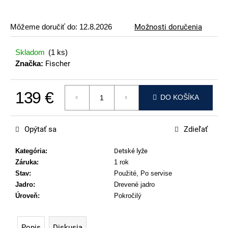
p
o
Môžeme doručiť do:
12.8.2026
Možnosti doručenia
r
ú
Skladom
(1 ks)
č
Značka:
Fischer
a
m
139 €
e
DO KOŠÍKA
Jednotková cena:
ATOMIC
REDSTER
Opýtať sa
Zdieľať
J2(SPORT
HAUBER
EDITION)
Kategória
:
Detské lyže
Záruka
:
1 rok
89
€
Stav
:
Použité, Po servise
Jadro
:
Drevené jadro
Úroveň
:
Pokročilý
Popis
Diskusia