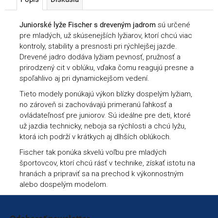
Juniorské lyže Fischer s dreveným jadrom
sú určené
pre mladých, už skúsenejších lyžiarov, ktorí chcú viac
kontroly, stability a presnosti pri rýchlejšej jazde.
Drevené jadro dodáva lyžiam pevnosť, pružnosť a
prirodzený cit v oblúku, vďaka čomu reagujú presne a
spoľahlivo aj pri dynamickejšom vedení.
Tieto modely ponúkajú výkon blízky dospelým lyžiam,
no zároveň si zachovávajú primeranú ľahkosť a
ovládateľnosť pre juniorov. Sú ideálne pre deti, ktoré
už jazdia technicky, neboja sa rýchlosti a chcú lyžu,
ktorá ich podrží v krátkych aj dlhších oblúkoch.
Fischer tak ponúka skvelú voľbu pre mladých
športovcov, ktorí chcú rásť v technike, získať istotu na
hranách a pripraviť sa na prechod k výkonnostným
alebo dospelým modelom.
Zápätie