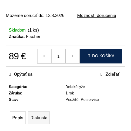
p
o
Môžeme doručiť do:
12.8.2026
Možnosti doručenia
r
ú
Skladom
(1 ks)
č
Značka:
Fischer
a
m
89 €
e
DO KOŠÍKA
Jednotková cena:
VOLKL
RTM
Opýtať sa
Zdieľať
99
€
Kategória
:
Detské lyže
Záruka
:
1 rok
Stav
:
Použité, Po servise
Popis
Diskusia