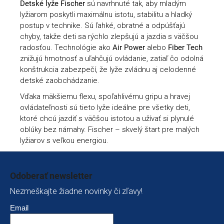
Detské lyže Fischer
sú navrhnuté tak, aby mladým
lyžiarom poskytli maximálnu istotu, stabilitu a hladký
postup v technike. Sú ľahké, obratné a odpúšťajú
chyby, takže deti sa rýchlo zlepšujú a jazdia s väčšou
radosťou. Technológie ako
Air Power
alebo
Fiber Tech
znižujú hmotnosť a uľahčujú ovládanie, zatiaľ čo odolná
konštrukcia zabezpečí, že lyže zvládnu aj celodenné
detské zaobchádzanie.
Vďaka mäkšiemu flexu, spoľahlivému gripu a hravej
ovládateľnosti sú tieto lyže ideálne pre všetky deti,
ktoré chcú jazdiť s väčšou istotou a užívať si plynulé
oblúky bez námahy. Fischer – skvelý štart pre malých
lyžiarov s veľkou energiou.
Zápätie
Odoberať newsletter
Nezmeškajte žiadne novinky či zľavy!
Email