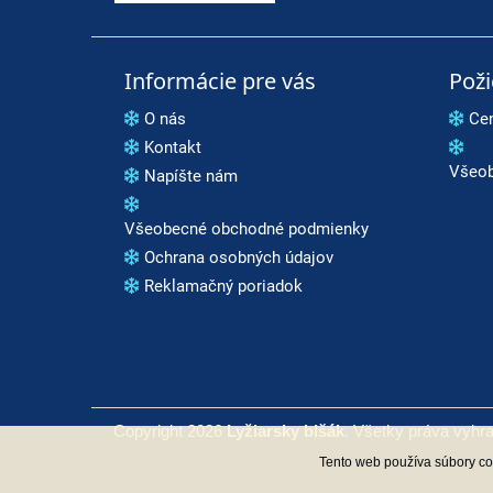
Informácie pre vás
Pož
O nás
Ce
Kontakt
Všeob
Napíšte nám
Všeobecné obchodné podmienky
Ochrana osobných údajov
Reklamačný poriadok
Copyright 2026
Lyžiarsky blšák
. Všetky práva vyhr
Tento web používa súbory coo