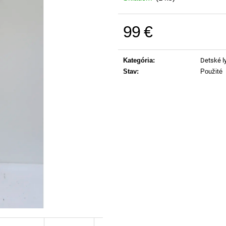
99 €
Jednotková cena:
Kategória
:
Detské l
Stav
:
Použité