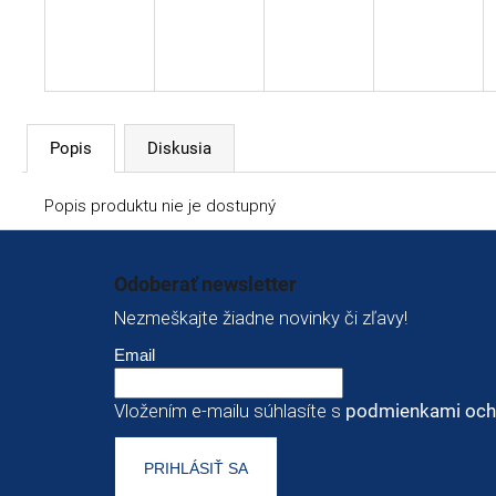
Popis
Diskusia
Popis produktu nie je dostupný
Zápätie
Odoberať newsletter
Nezmeškajte žiadne novinky či zľavy!
Email
Vložením e-mailu súhlasíte s
podmienkami och
PRIHLÁSIŤ SA