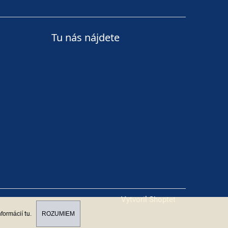
Tu nás nájdete
Vytvoril Shoptet
nformácií
tu
.
ROZUMIEM