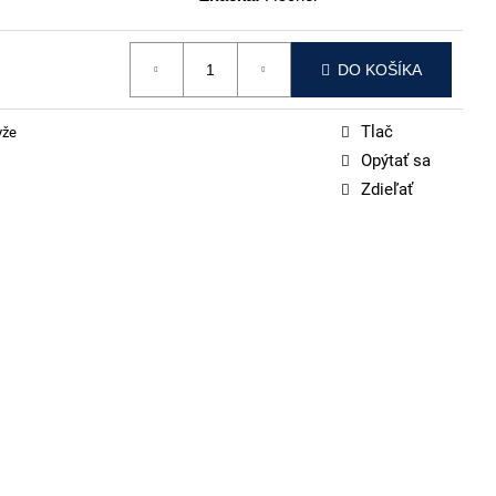
DO KOŠÍKA
Tlač
yže
Opýtať sa
Zdieľať