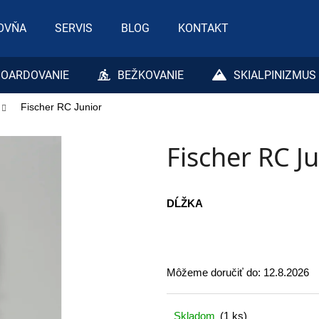
OVŇA
SERVIS
BLOG
KONTAKT
Čo potrebujete nájsť?
OARDOVANIE
BEŽKOVANIE
SKIALPINIZMUS
Fischer RC Junior
HĽADAŤ
Fischer RC J
Odporúčame
DĹŽKA
Môžeme doručiť do:
12.8.2026
Skladom
(1 ks)