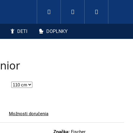
Hľadať
Nákupný koší
Prihlásenie
DETI
DOPLNKY
unior
Možnosti doručenia
Značka:
Fischer