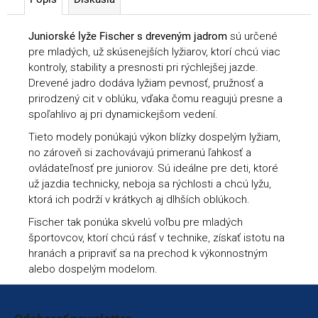
Juniorské lyže Fischer s dreveným jadrom
sú určené
pre mladých, už skúsenejších lyžiarov, ktorí chcú viac
kontroly, stability a presnosti pri rýchlejšej jazde.
Drevené jadro dodáva lyžiam pevnosť, pružnosť a
prirodzený cit v oblúku, vďaka čomu reagujú presne a
spoľahlivo aj pri dynamickejšom vedení.
Tieto modely ponúkajú výkon blízky dospelým lyžiam,
no zároveň si zachovávajú primeranú ľahkosť a
ovládateľnosť pre juniorov. Sú ideálne pre deti, ktoré
už jazdia technicky, neboja sa rýchlosti a chcú lyžu,
ktorá ich podrží v krátkych aj dlhších oblúkoch.
Fischer tak ponúka skvelú voľbu pre mladých
športovcov, ktorí chcú rásť v technike, získať istotu na
hranách a pripraviť sa na prechod k výkonnostným
alebo dospelým modelom.
Zápätie