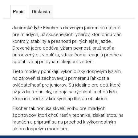
Popis
Diskusia
Juniorské lyže Fischer s dreveným jadrom
sú určené
pre mladých, už skúsenejších lyžiarov, ktorí chcú viac
kontroly, stability a presnosti pri rýchlejšej jazde.
Drevené jadro dodáva lyžiam pevnosť, pružnosť a
prirodzený cit v oblúku, vďaka čomu reagujú presne a
spoľahlivo aj pri dynamickejšom vedení.
Tieto modely ponúkajú výkon blízky dospelým lyžiam,
no zároveň si zachovávajú primeranú ľahkosť a
ovládateľnosť pre juniorov. Sú ideálne pre deti, ktoré
už jazdia technicky, neboja sa rýchlosti a chcú lyžu,
ktorá ich podrží v krátkych aj dlhších oblúkoch.
Fischer tak ponúka skvelú voľbu pre mladých
športovcov, ktorí chcú rásť v technike, získať istotu na
hranách a pripraviť sa na prechod k výkonnostným
alebo dospelým modelom.