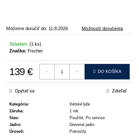
p
o
r
ú
Môžeme doručiť do:
11.8.2026
Možnosti doručenia
č
a
Skladom
(1 ks)
m
Značka:
Fischer
e
139 €
ATOMIC
DO KOŠÍKA
REDSTER
Jednotková cena:
J2(SPORT
HAUBER
Opýtať sa
Zdieľať
EDITION)
79
Kategória
:
Detské lyže
€
Záruka
:
1 rok
Stav
:
Použité, Po servise
Jadro
:
Drevené jadro
Úroveň
:
Pokročilý