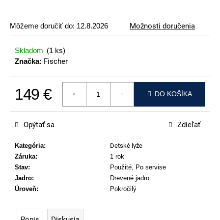
p
o
Môžeme doručiť do:
12.8.2026
Možnosti doručenia
r
ú
Skladom
(1 ks)
č
Značka:
Fischer
a
m
149 €
e
DO KOŠÍKA
Jednotková cena:
ATOMIC
REDSTER
Opýtať sa
Zdieľať
J2(SPORT
HAUBER
EDITION)
Kategória
:
Detské lyže
Záruka
:
1 rok
89
€
Stav
:
Použité, Po servise
Jadro
:
Drevené jadro
Úroveň
:
Pokročilý
Popis
Diskusia