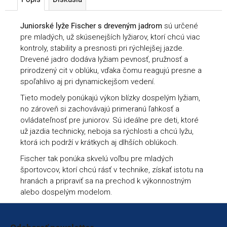
Juniorské lyže Fischer s dreveným jadrom
sú určené
pre mladých, už skúsenejších lyžiarov, ktorí chcú viac
kontroly, stability a presnosti pri rýchlejšej jazde.
Drevené jadro dodáva lyžiam pevnosť, pružnosť a
prirodzený cit v oblúku, vďaka čomu reagujú presne a
spoľahlivo aj pri dynamickejšom vedení.
Tieto modely ponúkajú výkon blízky dospelým lyžiam,
no zároveň si zachovávajú primeranú ľahkosť a
ovládateľnosť pre juniorov. Sú ideálne pre deti, ktoré
už jazdia technicky, neboja sa rýchlosti a chcú lyžu,
ktorá ich podrží v krátkych aj dlhších oblúkoch.
Fischer tak ponúka skvelú voľbu pre mladých
športovcov, ktorí chcú rásť v technike, získať istotu na
hranách a pripraviť sa na prechod k výkonnostným
alebo dospelým modelom.
Zápätie