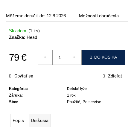
p
o
Môžeme doručiť do:
12.8.2026
Možnosti doručenia
r
ú
Skladom
(1 ks)
č
Značka:
Head
a
m
79 €
e
DO KOŠÍKA
Jednotková cena:
ATOMIC
REDSTER
Opýtať sa
Zdieľať
J2(SPORT
HAUBER
EDITION)
Kategória
:
Detské lyže
Záruka
:
1 rok
89
€
Stav
:
Použité, Po servise
Popis
Diskusia