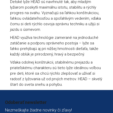
Detské lyže HEAD sú navrhnuté tak, aby mladým
lyžiarom poskytli maximálnu istotu, stabilitu a rýchly
progres na svahu. Vyznačujú sa ľahkou konštrukciou,
ľahkou ovládateľnosťou a spoľahlivým vedením, vďaka
čomu si deti rýchlo osvoja správnu techniku a užijú si
jazdu s úsmevom.
HEAD využíva technológie zamerané na jednoduché
zatáčanie a podporu správneho postoja – lyže sa
ľahko prehýbajú aj pri nižšej hmotnosti dieťaťa, takže
každý oblúk je prirodzený, hravý a bezpečný.
Vďaka odolnej konštrukcii, stabilnému prejazdu a
priateľskému charakteru sú tieto lyže ideálnou voľbou
pre deti, ktoré sa chcú rýchlo zlepšovať a užívať si
radosť z lyžovania už od prvých metrov. HEAD – skvelý
štart do sveta snehu a pohybu.
Zápätie
Odoberať newsletter
Nezmeškajte žiadne novinky či zľavy!