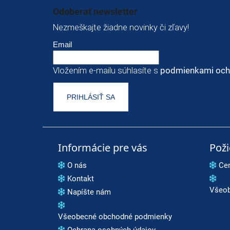
Odoberať newsletter
Nezmeškajte žiadne novinky či zľavy!
Email
Vložením e-mailu súhlasíte s
podmienkami och
PRIHLÁSIŤ SA
Informácie pre vás
Pož
O nás
Ce
Kontakt
Všeob
Napíšte nám
Všeobecné obchodné podmienky