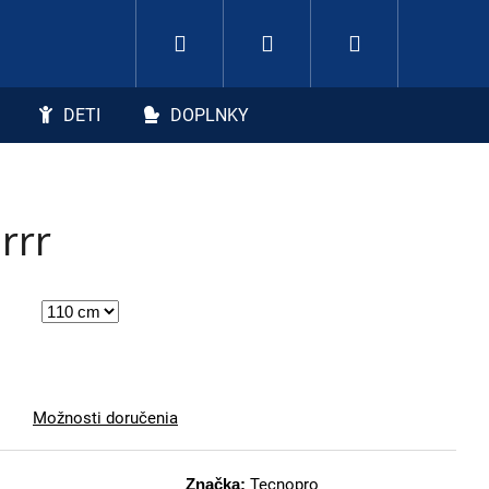
Hľadať
Nákupný koší
Prihlásenie
DETI
DOPLNKY
rrr
Možnosti doručenia
Značka:
Tecnopro