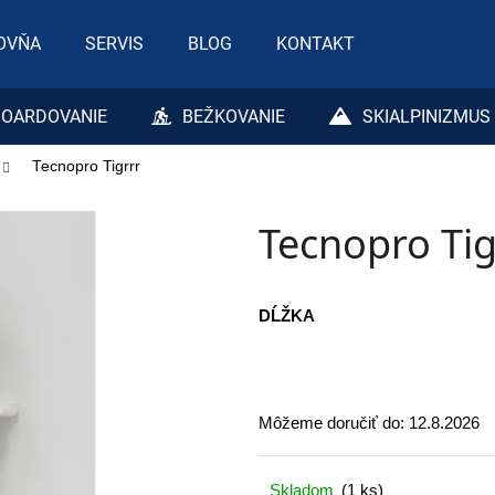
OVŇA
SERVIS
BLOG
KONTAKT
Čo potrebujete nájsť?
OARDOVANIE
BEŽKOVANIE
SKIALPINIZMUS
Tecnopro Tigrrr
HĽADAŤ
Tecnopro Tig
Odporúčame
DĹŽKA
Môžeme doručiť do:
12.8.2026
Skladom
(1 ks)