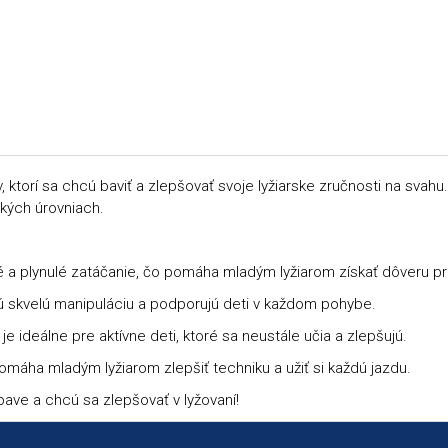
 ktorí sa chcú baviť a zlepšovať svoje lyžiarske zručnosti na svahu.
tkých úrovniach.
a plynulé zatáčanie, čo pomáha mladým lyžiarom získať dôveru pri
jú skvelú manipuláciu a podporujú deti v každom pohybe.
je ideálne pre aktívne deti, ktoré sa neustále učia a zlepšujú.
omáha mladým lyžiarom zlepšiť techniku a užiť si každú jazdu.
bave a chcú sa zlepšovať v lyžovaní!