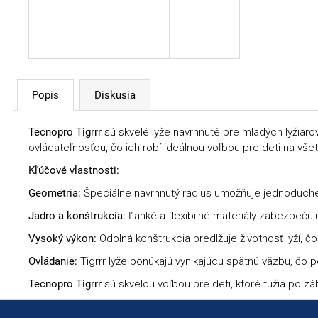
Popis
Diskusia
Tecnopro Tigrrr
sú skvelé lyže navrhnuté pre mladých lyžiarov,
ovládateľnosťou, čo ich robí ideálnou voľbou pre deti na vše
Kľúčové vlastnosti:
Geometria:
Špeciálne navrhnutý rádius umožňuje jednoduché 
Jadro a konštrukcia:
Ľahké a flexibilné materiály zabezpeču
Vysoký výkon:
Odolná konštrukcia predlžuje životnosť lyží, čo 
Ovládanie:
Tigrrr lyže ponúkajú vynikajúcu spätnú väzbu, čo p
Tecnopro Tigrrr
sú skvelou voľbou pre deti, ktoré túžia po zá
Zápätie