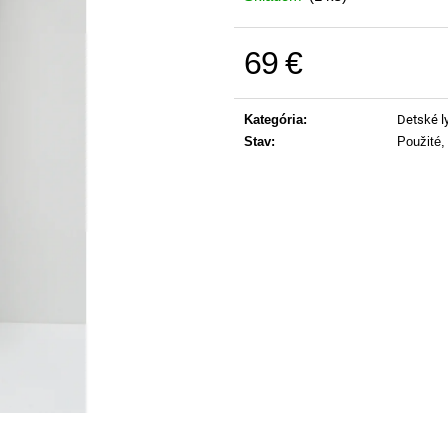
69 €
Jednotková cena:
Kategória
:
Detské l
Stav
:
Použité,