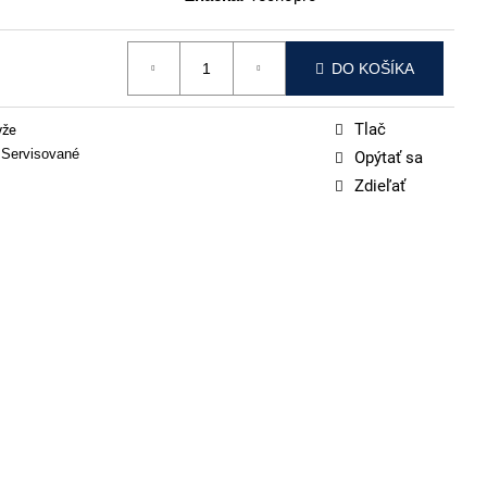
DO KOŠÍKA
Tlač
yže
 Servisované
Opýtať sa
Zdieľať