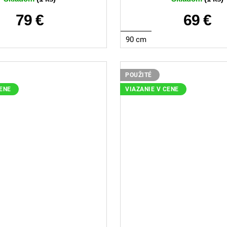
79 €
69 €
90 cm
POUŽITÉ
CENE
VIAZANIE V CENE