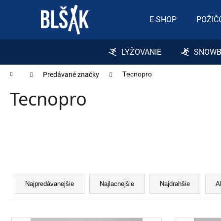
Košík
Prejsť na obsah
E-SHOP
POŽIČ
Späť
Späť
do
do
LYŽOVANIE
SNOWB
obchodu
obchodu
Domov
Predávané značky
Tecnopro
Tecnopro
ATOMIC REDSTER J2(SPORT HAUBER
EDITION)
79 €
Radenie produktov
Najpredávanejšie
Najlacnejšie
Najdrahšie
A
Výpis produktov