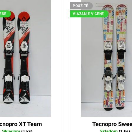
POUŽITÉ
CENE
VIAZANIE V CENE
cnopro XT Team
Tecnopro Swee
Skladom
(1 ks)
Skladom
(1 ks)