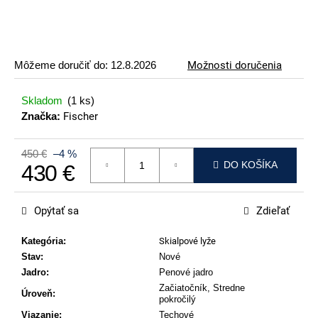
p
o
r
ú
Môžeme doručiť do:
12.8.2026
Možnosti doručenia
č
a
Skladom
(1 ks)
m
Značka:
Fischer
e
450 €
–4 %
ATOMIC
DO KOŠÍKA
430 €
REDSTER
J2(SPORT
Jednotková cena:
HAUBER
EDITION)
Opýtať sa
Zdieľať
79
€
Kategória
:
Skialpové lyže
Stav
:
Nové
Jadro
:
Penové jadro
Začiatočník, Stredne
Úroveň
:
pokročilý
Viazanie
:
Techové