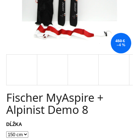
t
e
n
á
450 €
j
–4 %
s
ť
?
Fischer MyAspire +
Alpinist Demo 8
HĽADAŤ
DĹŽKA
O
d