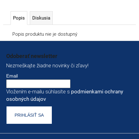
Popis
Diskusia
Popis produktu nie je dostupný
Zápätie
Odoberať newsletter
Nezmeškajte žiadne novinky či zľavy!
Email
Vložením e-mailu súhlasíte s
podmienkami ochrany
osobných údajov
PRIHLÁSIŤ SA