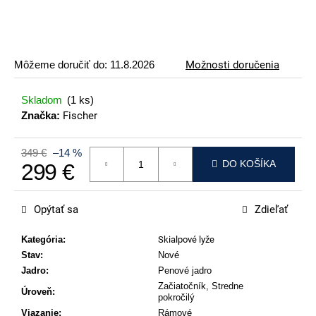
p
o
r
ú
Môžeme doručiť do:
11.8.2026
Možnosti doručenia
č
a
Skladom
(1 ks)
m
Značka:
Fischer
e
349 €
–14 %
ATOMIC
DO KOŠÍKA
299 €
REDSTER
J2(SPORT
Jednotková cena:
HAUBER
EDITION)
Opýtať sa
Zdieľať
79
€
Kategória
:
Skialpové lyže
Stav
:
Nové
Jadro
:
Penové jadro
Začiatočník, Stredne
Úroveň
:
pokročilý
Viazanie
:
Rámové