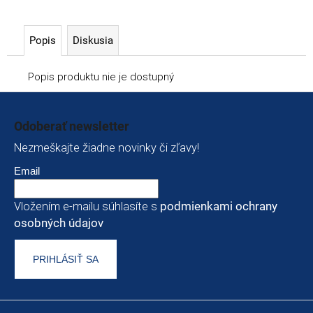
Popis
Diskusia
Popis produktu nie je dostupný
Zápätie
Odoberať newsletter
Nezmeškajte žiadne novinky či zľavy!
Email
Vložením e-mailu súhlasíte s
podmienkami ochrany
osobných údajov
PRIHLÁSIŤ SA