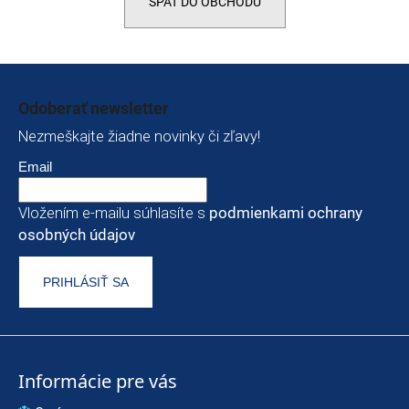
SPÄŤ DO OBCHODU
t
e
n
Zápätie
á
Odoberať newsletter
j
Nezmeškajte žiadne novinky či zľavy!
s
Email
ť
Vložením e-mailu súhlasíte s
podmienkami ochrany
?
osobných údajov
PRIHLÁSIŤ SA
HĽADAŤ
O
Informácie pre vás
d