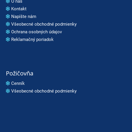
O nás
p
Kontakt
o
Napíšte nám
r
Všeobecné obchodné podmienky
ú
Ochrana osobných údajov
č
Reklamačný poriadok
a
m
e
ATOMIC
REDSTER
Požičovňa
J2(SPORT
HAUBER
Cenník
EDITION)
Všeobecné obchodné podmienky
79
€