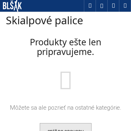
Košík
Prejsť na obsah
Hľadať
Nákup
M
Prihláseni
Späť
Späť
Skialpové palice
Č
o
Produkty ešte len
p
pripravujeme.
o
t
r
e
b
u
Môžete sa ale pozrieť na ostatné kategórie.
j
e