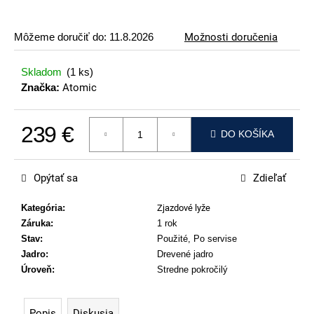
p
o
Môžeme doručiť do:
11.8.2026
Možnosti doručenia
r
ú
Skladom
(1 ks)
č
Značka:
Atomic
a
m
239 €
e
DO KOŠÍKA
Jednotková cena:
ATOMIC
REDSTER
Opýtať sa
Zdieľať
J2(SPORT
HAUBER
EDITION)
Kategória
:
Zjazdové lyže
Záruka
:
1 rok
79
€
Stav
:
Použité, Po servise
Jadro
:
Drevené jadro
Úroveň
:
Stredne pokročilý
Popis
Diskusia