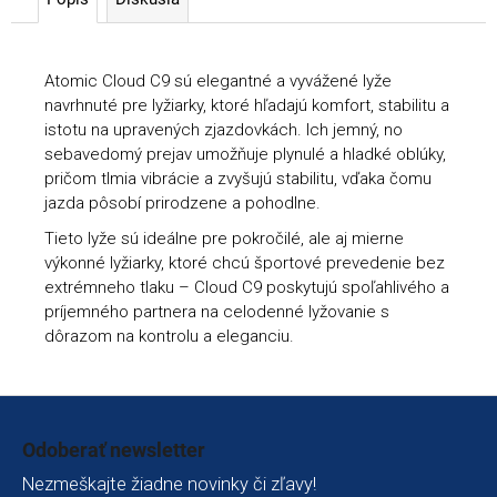
Atomic Cloud C9 sú elegantné a vyvážené lyže
navrhnuté pre lyžiarky, ktoré hľadajú komfort, stabilitu a
istotu na upravených zjazdovkách. Ich jemný, no
sebavedomý prejav umožňuje plynulé a hladké oblúky,
pričom tlmia vibrácie a zvyšujú stabilitu, vďaka čomu
jazda pôsobí prirodzene a pohodlne.
Tieto lyže sú ideálne pre pokročilé, ale aj mierne
výkonné lyžiarky, ktoré chcú športové prevedenie bez
extrémneho tlaku – Cloud C9 poskytujú spoľahlivého a
príjemného partnera na celodenné lyžovanie s
dôrazom na kontrolu a eleganciu.
Zápätie
Odoberať newsletter
Nezmeškajte žiadne novinky či zľavy!