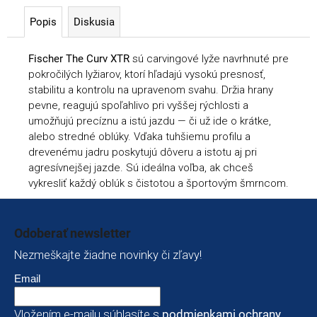
Popis
Diskusia
Fischer The Curv XTR
sú carvingové lyže navrhnuté pre
pokročilých lyžiarov, ktorí hľadajú vysokú presnosť,
stabilitu a kontrolu na upravenom svahu. Držia hrany
pevne, reagujú spoľahlivo pri vyššej rýchlosti a
umožňujú precíznu a istú jazdu — či už ide o krátke,
alebo stredné oblúky. Vďaka tuhšiemu profilu a
drevenému jadru poskytujú dôveru a istotu aj pri
agresívnejšej jazde. Sú ideálna voľba, ak chceš
vykresliť každý oblúk s čistotou a športovým šmrncom.
Zápätie
Odoberať newsletter
Nezmeškajte žiadne novinky či zľavy!
Email
Vložením e-mailu súhlasíte s
podmienkami ochrany