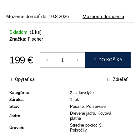
p
o
Môžeme doručiť do:
10.8.2026
Možnosti doručenia
r
ú
Skladom
(1 ks)
č
Značka:
Fischer
a
m
199 €
e
DO KOŠÍKA
Jednotková cena:
VOLKL
RACETIGER
Opýtať sa
Zdieľať
GS
89
Kategória
:
Zjazdové lyže
€
Záruka
:
1 rok
Stav
:
Použité, Po servise
Drevené jadro, Kovová
Jadro
:
platňa
Stredne pokročilý,
Úroveň
:
Pokročilý