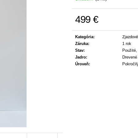
499 €
Jednotková cena:
Kategória
:
Zjazdové
Záruka
:
1 rok
Stav
:
Použité,
Jadro
:
Drevené 
Úroveň
:
Pokročil