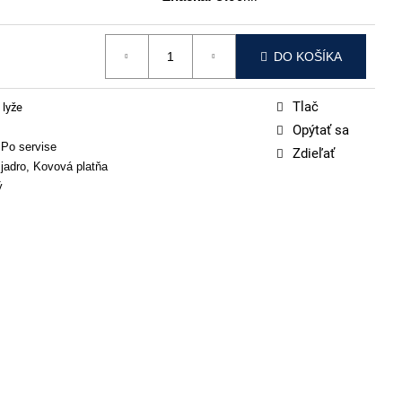
DO KOŠÍKA
Tlač
 lyže
Opýtať sa
 Po servise
Zdieľať
jadro, Kovová platňa
ý