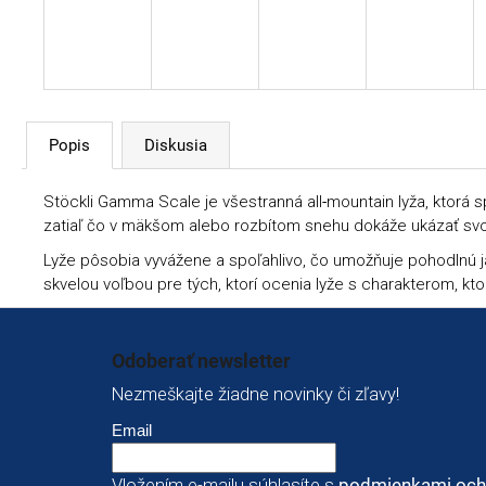
Popis
Diskusia
Stöckli Gamma Scale je všestranná all‑mountain lyža, ktorá 
zatiaľ čo v mäkšom alebo rozbítom snehu dokáže ukázať svoj
Lyže pôsobia vyvážene a spoľahlivo, čo umožňuje pohodlnú ja
skvelou voľbou pre tých, ktorí ocenia lyže s charakterom, k
Zápätie
Odoberať newsletter
Nezmeškajte žiadne novinky či zľavy!
Email
Vložením e-mailu súhlasíte s
podmienkami och