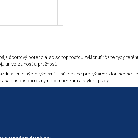
spája športový potenciál so schopnosťou zvládnuť rôzne typy terén
u univerzálnosť a pružnosť.
zdu aj pri dlhšom lyžovaní — sú ideálne pre lyžiarov, ktorí nechc
torý sa prispôsobí rôznym podmienkam a štýlom jazdy.
rany osobných údajov