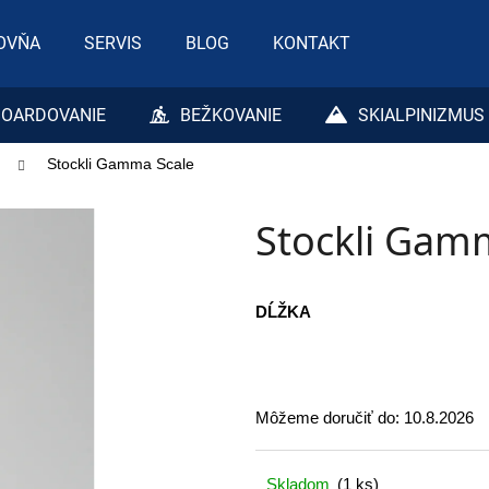
OVŇA
SERVIS
BLOG
KONTAKT
Čo potrebujete nájsť?
OARDOVANIE
BEŽKOVANIE
SKIALPINIZMUS
Stockli Gamma Scale
HĽADAŤ
Stockli Gam
Odporúčame
DĹŽKA
Môžeme doručiť do:
10.8.2026
Skladom
(1 ks)