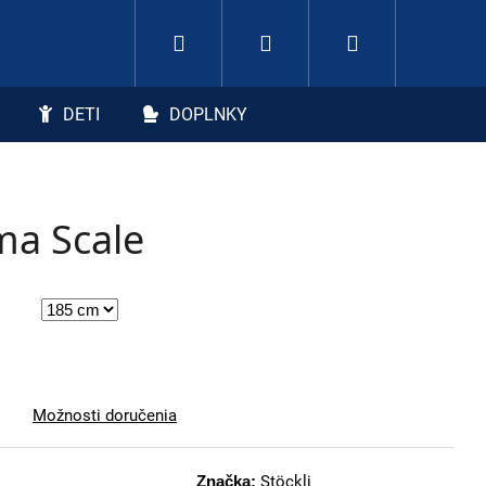
Hľadať
Nákupný koší
Prihlásenie
DETI
DOPLNKY
ma Scale
Možnosti doručenia
Značka:
Stöckli