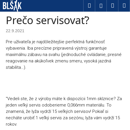
Košík
Prejsť na obsah
Hľadať
Nákup
M
Prihláseni
Späť
Späť
Prečo servisovať?
Č
22.9.2021
o
Pre užívateľa je najdôležitejšie perfektná funkčnosť
p
vybavenia. Iba precízne pripravená výstroj garantuje
maximálnu zábavu na svahu (jednoduché ovládanie, presné
o
reagovanie na akúkoľvek zmenu smeru, vysoká jazdná
t
stabilita…).
r
e
b
"Vedeli ste, že z výroby máte k dispozícii 1mm sklznice? Za
u
jeden veľký servis odoberieme 0,066mm materiálu. To
znamená, že lyža vydrží 15 veľkých servisov! Pokiaľ si
j
necháte urobiť 1 veľký servis za sezónu, lyža vám vydrží 15
e
rokov.