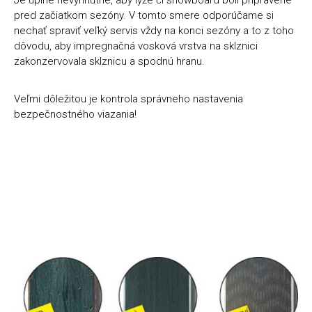
Je úplne nevyhnutné, aby lyže či snowboard boli pripravené
p
pred začiatkom sezóny. V tomto smere odporúčame si
o
nechať spraviť veľký servis vždy na konci sezóny a to z toho
r
dôvodu, aby impregnačná vosková vrstva na sklznici
ú
zakonzervovala sklznicu a spodnú hranu.
č
a
Veľmi dôležitou je kontrola správneho nastavenia
m
bezpečnostného viazania!
e
ATOMIC
REDSTER
J2(SPORT
HAUBER
EDITION)
89
€