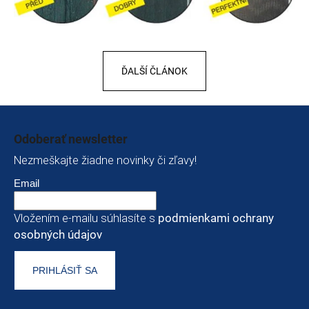
ĎALŠÍ ČLÁNOK
Zápätie
Odoberať newsletter
Nezmeškajte žiadne novinky či zľavy!
Email
Vložením e-mailu súhlasíte s
podmienkami ochrany
osobných údajov
PRIHLÁSIŤ SA