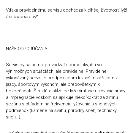
t
Vďaka pravidelnému servisu dochádza k dlhšej životnosti lyží
e
/ snowboardov!"
n
á
j
NAŠE ODPORÚČANIA
s
ť
Servis by sa nemal prevádzať sporadicky, iba vo
?
výnimočných situáciách, ale pravidelne. Pravidelne
vykonávaný servis je predpokladom k väčším zážitkom z
jazdy, športovým výkonom, ale predovšetkým k
bezpečnosti.
Štruktúra skĺznice lyže vrátane uhlovania hrany
a impregnácie voskom sa aplikuje niekoľkokrát za zimnú
HĽADAŤ
sezónu s ohľadom na frekvenciu lyžovania a snehových
podmienok (kamene na svahu, prírodný sneh, technický
sneh…).
O
d